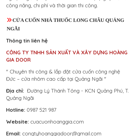
công năng, chi phí và thời gian thi công.
CỬA CUỐN NHÀ THUỐC LONG CHÂU QUẢNG
NGÃI
Thông tin liên hệ
CÔNG TY TNHH SẢN XUẤT VÀ XÂY DỰNG
HOÀNG
GIA DOOR
" Chuyên thi công & lắp đặt cửa cuốn công nghệ
Đức – cửa nhôm cao cấp tại Quảng Ngãi "
Địa chỉ:
Đường Lý Thánh Tông - KCN Quảng Phú, T.
Quảng Ngãi
Hotline:
0987 521 987
Website:
cuacuonhoanggia.com
Email:
congtyhoanggiadoor@gmail.com