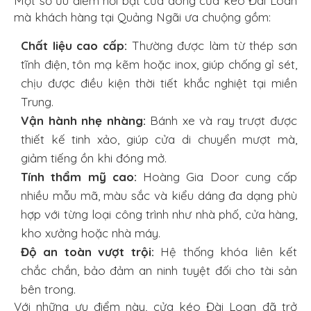
Một số ưu điểm nổi bật của dòng cửa kéo Đài Loan
mà khách hàng tại Quảng Ngãi ưa chuộng gồm:
Chất liệu cao cấp:
Thường được làm từ thép sơn
tĩnh điện, tôn mạ kẽm hoặc inox, giúp chống gỉ sét,
chịu được điều kiện thời tiết khắc nghiệt tại miền
Trung.
Vận hành nhẹ nhàng:
Bánh xe và ray trượt được
thiết kế tinh xảo, giúp cửa di chuyển mượt mà,
giảm tiếng ồn khi đóng mở.
Tính thẩm mỹ cao:
Hoàng Gia Door cung cấp
nhiều mẫu mã, màu sắc và kiểu dáng đa dạng phù
hợp với từng loại công trình như nhà phố, cửa hàng,
kho xưởng hoặc nhà máy.
Độ an toàn vượt trội:
Hệ thống khóa liên kết
chắc chắn, bảo đảm an ninh tuyệt đối cho tài sản
bên trong.
Với những ưu điểm này, cửa kéo Đài Loan đã trở