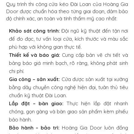
Quy trình thi công cửa kéo Đài Loan của Hoàng Gia
Door được chuẩn hóa theo từng giai đoạn, đảm bảo
độ chính xác, an toàn và tính thẩm mỹ cao nhất:
Khảo sát công trình:
Đội ngũ kỹ thuật đến tận nơi
để đo đạc, tư vấn loại cửa, kích thước và màu sắc
phù hợp với không gian thực tế.
Thiết kế và báo giá:
Cung cấp bản vẽ chi tiết và
bảng báo giá minh bạch, rõ ràng, không phát sinh
chi phí.
Gia công – sản xuất:
Cửa được sản xuất tại xưởng
bằng dây chuyền công nghệ hiện đại, tuân thủ tiêu
chuẩn kỹ thuật Đài Loan.
Lắp đặt – bàn giao:
Thực hiện lắp đặt nhanh
chóng, gọn gàng và bàn giao sản phẩm kèm phiếu
bảo hành.
Bảo hành – bảo trì:
Hoàng Gia Door luôn đồng