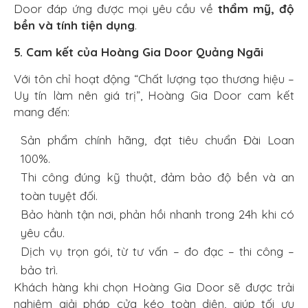
Door đáp ứng được mọi yêu cầu về
thẩm mỹ, độ
bền và tính tiện dụng
.
5. Cam kết của Hoàng Gia Door Quảng Ngãi
Với tôn chỉ hoạt động “Chất lượng tạo thương hiệu –
Uy tín làm nên giá trị”, Hoàng Gia Door cam kết
mang đến:
Sản phẩm chính hãng, đạt tiêu chuẩn Đài Loan
100%.
Thi công đúng kỹ thuật, đảm bảo độ bền và an
toàn tuyệt đối.
Bảo hành tận nơi, phản hồi nhanh trong 24h khi có
yêu cầu.
Dịch vụ trọn gói, từ tư vấn – đo đạc – thi công –
bảo trì.
Khách hàng khi chọn Hoàng Gia Door sẽ được trải
nghiệm giải pháp cửa kéo toàn diện, giúp tối ưu